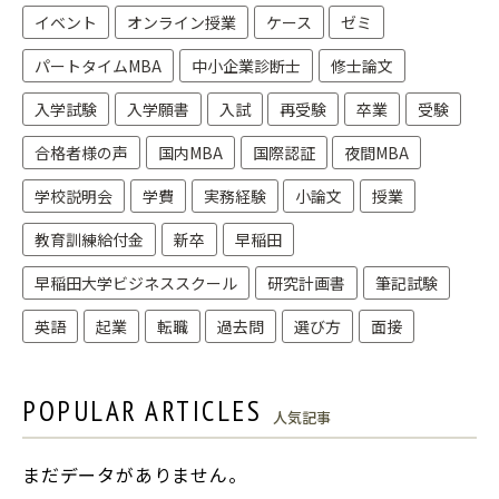
イベント
オンライン授業
ケース
ゼミ
パートタイムMBA
中小企業診断士
修士論文
入学試験
入学願書
入試
再受験
卒業
受験
合格者様の声
国内MBA
国際認証
夜間MBA
学校説明会
学費
実務経験
小論文
授業
教育訓練給付金
新卒
早稲田
早稲田大学ビジネススクール
研究計画書
筆記試験
英語
起業
転職
過去問
選び方
面接
POPULAR ARTICLES
人気記事
まだデータがありません。