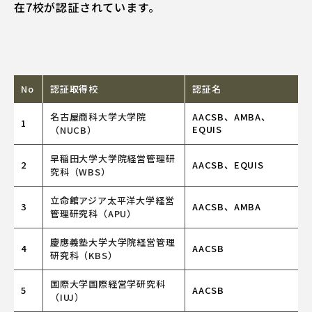
在7校が認証されています。
No
認証取得校
認証名
AACSB、AMBA、
名古屋商科大学大学院
1
EQUIS
（NUCB）
早稲田大学大学院経営管理研
2
AACSB、EQUIS
究科（WBS）
立命館アジア太平洋大学経営
3
AACSB、AMBA
管理研究科（APU）
慶應義塾大学大学院経営管理
4
AACSB
研究科（KBS）
国際大学国際経営学研究科
5
AACSB
（IUJ）