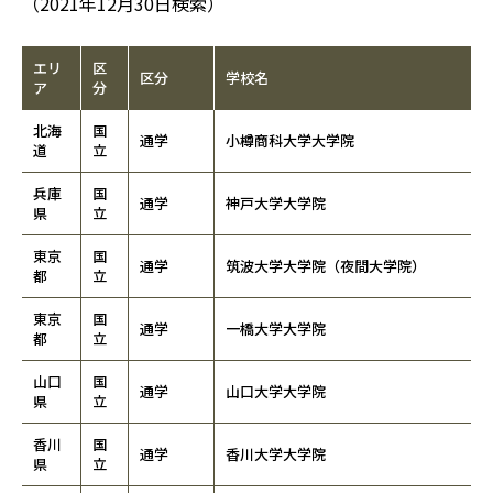
（2021年12月30日検索）
エリ
区
区分
学校名
ア
分
北海
国
通学
小樽商科大学大学院
道
立
兵庫
国
通学
神戸大学大学院
県
立
東京
国
通学
筑波大学大学院（夜間大学院）
都
立
東京
国
通学
一橋大学大学院
都
立
山口
国
通学
山口大学大学院
県
立
香川
国
通学
香川大学大学院
県
立