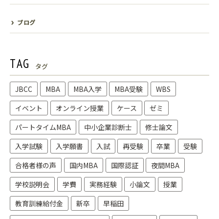
ブログ
TAG
タグ
JBCC
MBA
MBA入学
MBA受験
WBS
イベント
オンライン授業
ケース
ゼミ
パートタイムMBA
中小企業診断士
修士論文
入学試験
入学願書
入試
再受験
卒業
受験
合格者様の声
国内MBA
国際認証
夜間MBA
学校説明会
学費
実務経験
小論文
授業
教育訓練給付金
新卒
早稲田