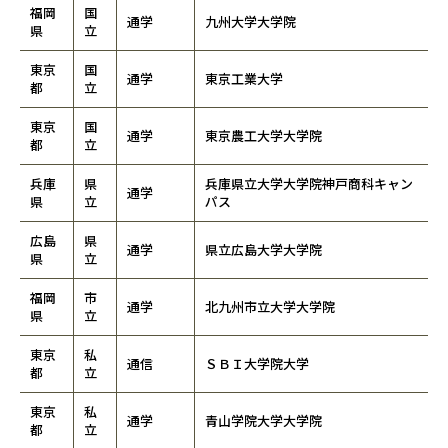
福岡
国
通学
九州大学大学院
県
立
東京
国
通学
東京工業大学
都
立
東京
国
通学
東京農工大学大学院
都
立
兵庫
県
兵庫県立大学大学院神戸商科キャン
通学
県
立
パス
広島
県
通学
県立広島大学大学院
県
立
福岡
市
通学
北九州市立大学大学院
県
立
東京
私
通信
ＳＢＩ大学院大学
都
立
東京
私
通学
青山学院大学大学院
都
立