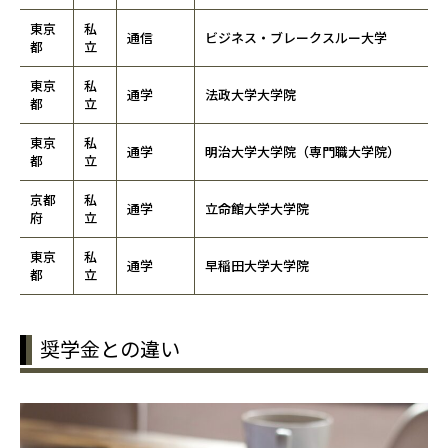
東京
私
通信
ビジネス・ブレークスルー大学
都
立
東京
私
通学
法政大学大学院
都
立
東京
私
通学
明治大学大学院（専門職大学院）
都
立
京都
私
通学
立命館大学大学院
府
立
東京
私
通学
早稲田大学大学院
都
立
奨学金との違い