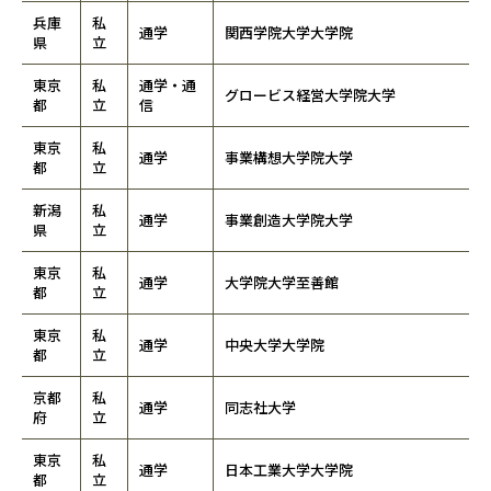
兵庫
私
通学
関西学院大学大学院
県
立
東京
私
通学・通
グロービス経営大学院大学
都
立
信
東京
私
通学
事業構想大学院大学
都
立
新潟
私
通学
事業創造大学院大学
県
立
東京
私
通学
大学院大学至善館
都
立
東京
私
通学
中央大学大学院
都
立
京都
私
通学
同志社大学
府
立
東京
私
通学
日本工業大学大学院
都
立