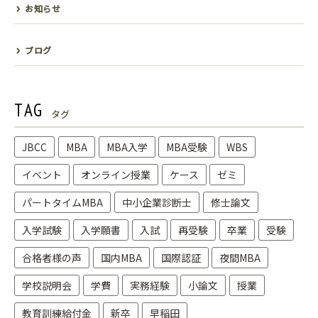
お知らせ
ブログ
TAG
タグ
JBCC
MBA
MBA入学
MBA受験
WBS
イベント
オンライン授業
ケース
ゼミ
パートタイムMBA
中小企業診断士
修士論文
入学試験
入学願書
入試
再受験
卒業
受験
合格者様の声
国内MBA
国際認証
夜間MBA
学校説明会
学費
実務経験
小論文
授業
教育訓練給付金
新卒
早稲田