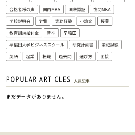
合格者様の声
国内MBA
国際認証
夜間MBA
学校説明会
学費
実務経験
小論文
授業
教育訓練給付金
新卒
早稲田
早稲田大学ビジネススクール
研究計画書
筆記試験
英語
起業
転職
過去問
選び方
面接
POPULAR ARTICLES
人気記事
まだデータがありません。