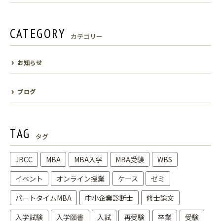
CATEGORY
カテゴリー
お知らせ
ブログ
TAG
タグ
JBCC
MBA
MBA入学
MBA受験
WBS
イベント
オンライン授業
ケース
ゼミ
パートタイムMBA
中小企業診断士
修士論文
入学試験
入学願書
入試
再受験
卒業
受験