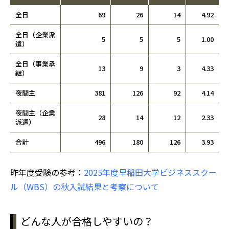
全日
69
26
14
4.92
全日（企業派
5
5
5
1.00
遣）
全日（事業承
13
9
3
4.33
継）
夜間主
381
126
92
4.14
夜間主（企業
28
14
12
2.33
派遣）
合計
496
180
126
3.93
昨年度受験の参考：
2025年度早稲田大学ビジネススクー
ル（WBS）の秋入試結果と考察について
どんな人が合格しやすいの？