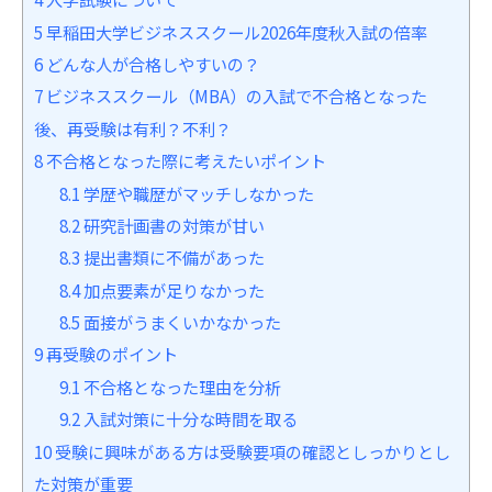
5
早稲田大学ビジネススクール2026年度秋入試の倍率
6
どんな人が合格しやすいの？
7
ビジネススクール（MBA）の入試で不合格となった
後、再受験は有利？不利？
8
不合格となった際に考えたいポイント
8.1
学歴や職歴がマッチしなかった
8.2
研究計画書の対策が甘い
8.3
提出書類に不備があった
8.4
加点要素が足りなかった
8.5
面接がうまくいかなかった
9
再受験のポイント
9.1
不合格となった理由を分析
9.2
入試対策に十分な時間を取る
10
受験に興味がある方は受験要項の確認としっかりとし
た対策が重要