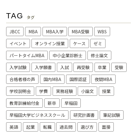
TAG
タグ
JBCC
MBA
MBA入学
MBA受験
WBS
イベント
オンライン授業
ケース
ゼミ
パートタイムMBA
中小企業診断士
修士論文
入学試験
入学願書
入試
再受験
卒業
受験
合格者様の声
国内MBA
国際認証
夜間MBA
学校説明会
学費
実務経験
小論文
授業
教育訓練給付金
新卒
早稲田
早稲田大学ビジネススクール
研究計画書
筆記試験
英語
起業
転職
過去問
選び方
面接