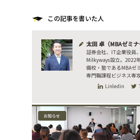
この記事を書いた人
太田 卓（MBAゼミ
証券会社、IT企業役員
Milkyways設立。2
備校・塾であるMBAゼ
専門職課程ビジネス専
Linledin
お知らせ