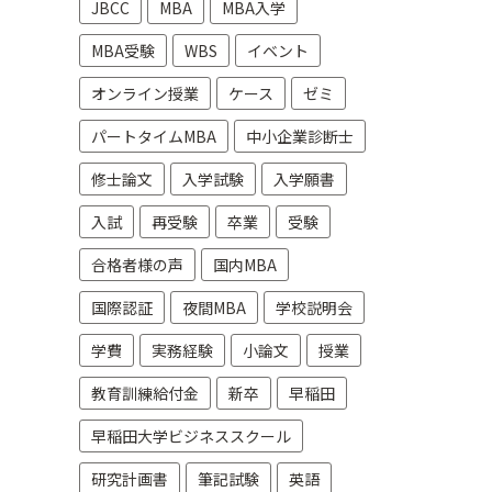
JBCC
MBA
MBA入学
MBA受験
WBS
イベント
オンライン授業
ケース
ゼミ
パートタイムMBA
中小企業診断士
修士論文
入学試験
入学願書
入試
再受験
卒業
受験
合格者様の声
国内MBA
国際認証
夜間MBA
学校説明会
学費
実務経験
小論文
授業
教育訓練給付金
新卒
早稲田
早稲田大学ビジネススクール
研究計画書
筆記試験
英語