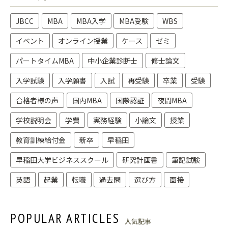
JBCC
MBA
MBA入学
MBA受験
WBS
イベント
オンライン授業
ケース
ゼミ
パートタイムMBA
中小企業診断士
修士論文
入学試験
入学願書
入試
再受験
卒業
受験
合格者様の声
国内MBA
国際認証
夜間MBA
学校説明会
学費
実務経験
小論文
授業
教育訓練給付金
新卒
早稲田
早稲田大学ビジネススクール
研究計画書
筆記試験
英語
起業
転職
過去問
選び方
面接
POPULAR ARTICLES
人気記事