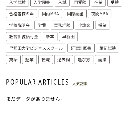
入学試験
入学願書
入試
再受験
卒業
受験
合格者様の声
国内MBA
国際認証
夜間MBA
学校説明会
学費
実務経験
小論文
授業
教育訓練給付金
新卒
早稲田
早稲田大学ビジネススクール
研究計画書
筆記試験
英語
起業
転職
過去問
選び方
面接
POPULAR ARTICLES
人気記事
まだデータがありません。