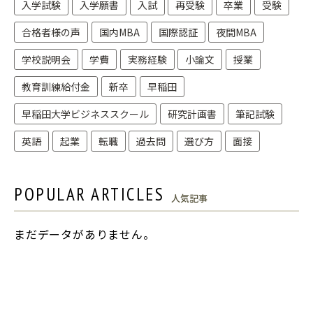
入学試験
入学願書
入試
再受験
卒業
受験
合格者様の声
国内MBA
国際認証
夜間MBA
学校説明会
学費
実務経験
小論文
授業
教育訓練給付金
新卒
早稲田
早稲田大学ビジネススクール
研究計画書
筆記試験
英語
起業
転職
過去問
選び方
面接
POPULAR ARTICLES
人気記事
まだデータがありません。